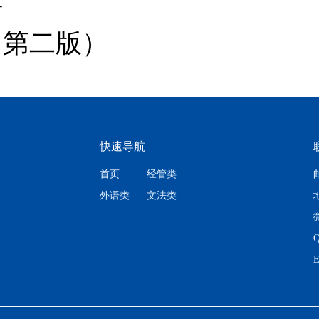
语
（第二版）
快速导航
首页
经管类
邮
外语类
文法类
Q
E