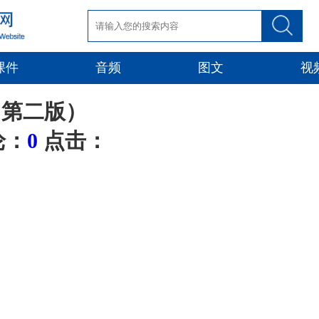
课件
音频
图文
视
（第二版）
评论：
0
点击：