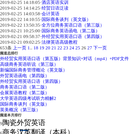
2019-02-25 14:18:05
·
酒店英语实训
2019-02-25 14:14:25
·
经贸日语泛读
2019-02-25 14:03:58
·
会计英语
2019-02-22 14:10:55
·
国际商务谈判（英文版）
2019-02-22 13:50:35
·
全方位商务英语口语（第三版）
2019-02-21 10:25:00
·
国际商务英语函电（第二版）
2019-02-21 09:58:37
·
外经贸实用英语口语（第四版）
2019-02-21 09:02:25
·
法律英语高级教程
653条
上一页
1
..
18
19
20
21
22
23
24
25
26
27
下一页
频道总排行
外经贸实用英语口语（第五版）背景知识+对话（mp4）+PDF文件
高级商务英语听说（第三版）
新编国际商务管理概论（英文版）
外贸英语函电（第四版）
外经贸实用英语口语（第四版）
商务英语口语（第二版）
会展英语教程（第二版）
大学英语四级考试听力精解2
国际商务谈判（英文版）
英美概况（第三版）
频道本月排行
陶瓷外贸英语
9
商务汉英翻译（本科）
6