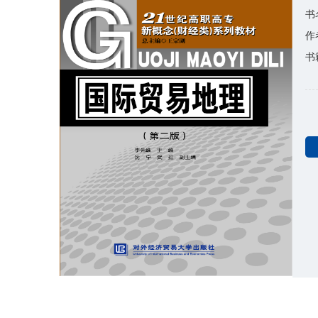
书
作
书