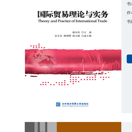
书
作
书