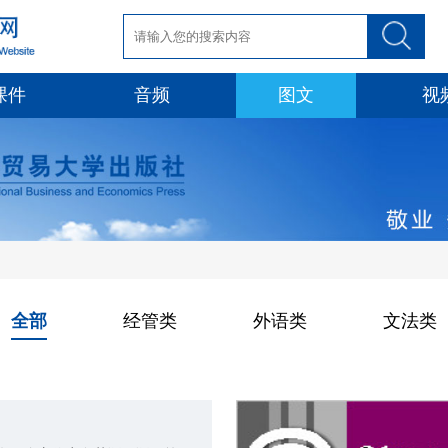
课件
音频
图文
视
全部
经管类
外语类
文法类