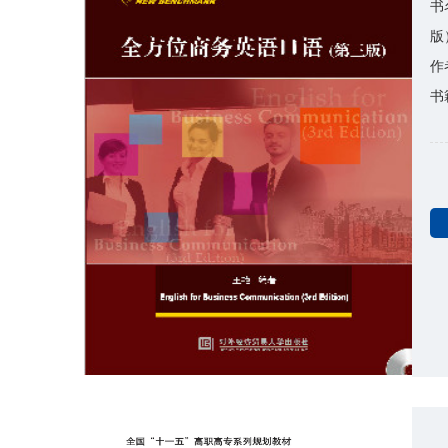
书
版
作
书